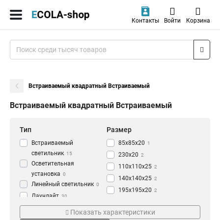
Контакты
Войти
Корзина
Встраиваемый квадратный Встраиваемый
Встраиваемый квадратный Встраиваемый
Тип
Размер
Встраиваемый
85x85x20
1
светильник
15
230x20
2
Осветительная
110x110x25
2
установка
0
140x140x25
2
Линейный светильник
0
195x195x20
2
Даунлайт
30
170x170x20
Форма
Серия
2
Показать характеристики
210x210x28
2
Квадратный
Downlight
30
30