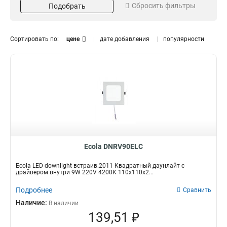
Сбросить фильтры
Подобрать
175x20
2
Напряжение
Особенности
300x300x20
2
220V
Драйвер
30
24
145x145x20
3
Тип изделия
Отверстие
Сортировать по:
цене
дате добавления
популярности
225x225x20
3
Встраиваемый
50-100mm
30
2
165x165x28
3
50-160mm
2
120x120x20
4
50-210mm
2
Цветовая температура
Мощность
2700K
4W
3
1
6500K
6W
13
2
4200K
8W
14
2
18W
3
Ecola DNRV90ELC
24W
4
15W
4
Ecola LED downlight встраив.2011 Квадратный даунлайт с
драйвером внутри 9W 220V 4200K 110x110x2...
12W
4
20W
5
Подробнее
Сравнить
9W
5
Наличие:
В наличии
139,51 ₽