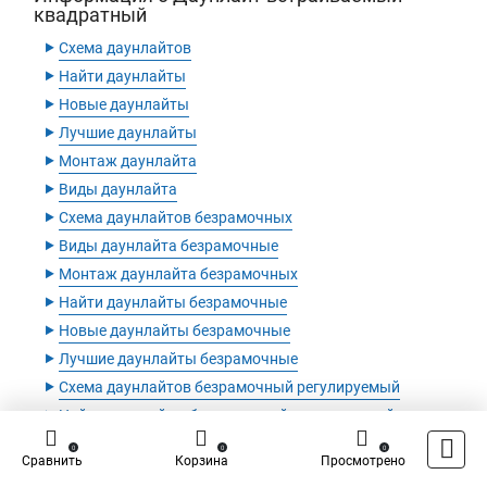
квадратный
‣
Схема даунлайтов
‣
Найти даунлайты
‣
Новые даунлайты
‣
Лучшие даунлайты
‣
Монтаж даунлайта
‣
Виды даунлайта
‣
Схема даунлайтов безрамочных
‣
Виды даунлайта безрамочные
‣
Монтаж даунлайта безрамочных
‣
Найти даунлайты безрамочные
‣
Новые даунлайты безрамочные
‣
Лучшие даунлайты безрамочные
‣
Схема даунлайтов безрамочный регулируемый
‣
Найти даунлайты безрамочный регулируемый
‣
Новые даунлайты безрамочный регулируемый
0
0
0
Сравнить
‣
Корзина
Просмотрено
Лучшие даунлайты безрамочный регулируемый