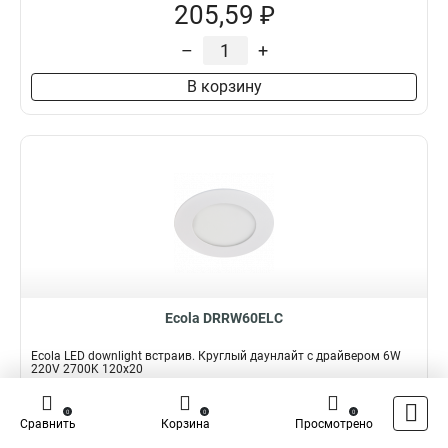
205,59 ₽
–
+
В корзину
Ecola DRRW60ELC
Ecola LED downlight встраив. Круглый даунлайт с драйвером 6W
220V 2700K 120x20
Подробнее
Сравнить
0
0
0
Сравнить
Корзина
Просмотрено
Наличие:
В наличии