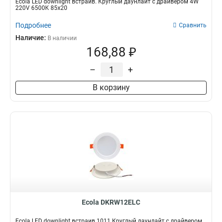
Ecola LED downlight встраив. Круглый даунлайт с драйвером 4W
220V 6500K 85x20
Подробнее
Сравнить
Наличие:
В наличии
168,88 ₽
–
+
В корзину
Ecola DKRW12ELC
Ecola LED downlight встраив.1011 Круглый даунлайт с драйвером