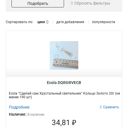
Сбросить фильтры
Подобрать
Розовый
1
Светильник
47
Рубин
1
Синий
1
Сортировать по:
цене
дате добавления
популярности
Янтарь
1
Белый
Вес
Кол-во штук
2
Черненый
2
20г
170
10
2
Бронза
2
90
2
Черный
4
190
2
Прозрачный
5
200
2
Матовый
5
80
2
Золото
12
20
Форма
Размер
6
Хромой
14
50
8
Ecola DQRGRVECB
Гвоздика
53x151
2
2
10
9
Миндаль
38x106
4
5
Ecola "Сделай сам Хрустальный светильник" Кольцо Золото 20г (не
Пика
35x85
4
5
менее 190 шт)
Овал
4
Подробнее
Сравнить
Шар
5
Наличие:
В наличии
8-угольник
Патрон
Тип колбы
8
34,81 ₽
Маленький
8
GU5.3
MR16
5
5