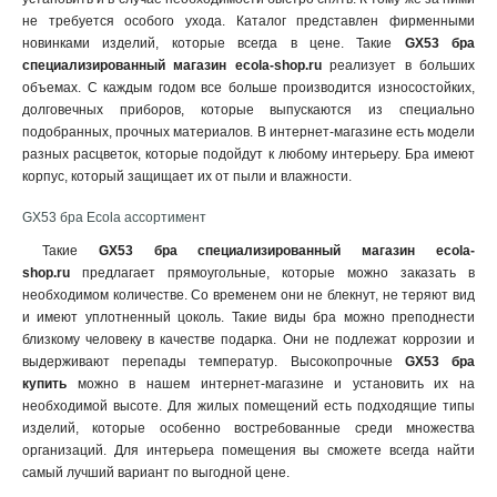
не требуется особого ухода. Каталог представлен фирменными
новинками изделий, которые всегда в цене. Такие
GX53 бра
специализированный магазин
ecola
-
shop
.
ru
реализует в больших
объемах
.
С каждым годом все больше производится износостойких,
долговечных приборов, которые выпускаются из специально
подобранных, прочных материалов. В интернет-магазине есть модели
разных расцветок, которые подойдут к любому интерьеру. Бра имеют
корпус, который защищает их от пыли и влажности.
GX53 бра Ecola ассортимент
Такие
GX53 бра специализированный магазин ecola-
shop.ru
предлагает прямоугольные, которые можно заказать в
необходимом количестве. Со временем они не блекнут, не теряют вид
и имеют уплотненный цоколь. Такие виды бра можно преподнести
близкому человеку в качестве подарка. Они не подлежат коррозии и
выдерживают перепады температур. Высокопрочные
GX53 бра
купить
можно в нашем интернет-магазине
и установить их на
необходимой высоте. Для жилых помещений есть подходящие типы
изделий, которые особенно востребованные среди множества
организаций. Для интерьера помещения вы сможете всегда найти
самый лучший вариант по выгодной цене.