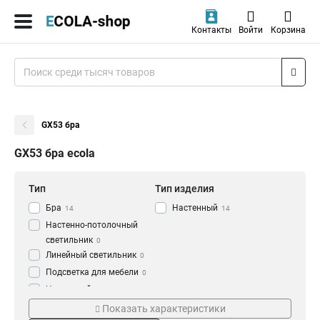
Контакты
Войти
Корзина
GX53 бра
GX53 бра ecola
Тип
Тип изделия
Бра
Настенный
14
14
Настенно-потолочный
светильник
0
Линейный светильник
0
Подсветка для мебели
0
Накладной светильник
0
Форма
Цоколь
Светильник
Показать характеристики
14
Прямоугольный
GX53
14
14