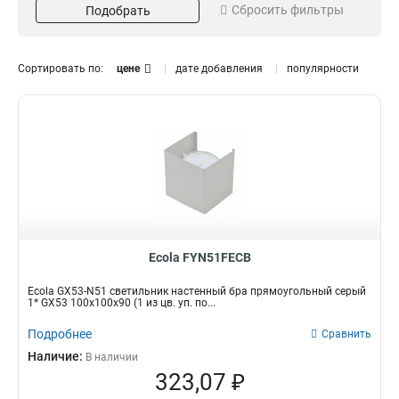
Сбросить фильтры
Подобрать
Размер
Цвет
100х140х90
Черный
6
1
100х100х90
Бронза
8
1
Сортировать по:
цене
дате добавления
популярности
Черненый
1
Матовый
2
Золото
2
Серый
2
Сатин-хром
2
Хром
3
Белый
4
Ecola FYN51FECB
Ecola GX53-N51 светильник настенный бра прямоугольный серый
1* GX53 100х100х90 (1 из цв. уп. по...
Подробнее
Сравнить
Наличие:
В наличии
323,07 ₽