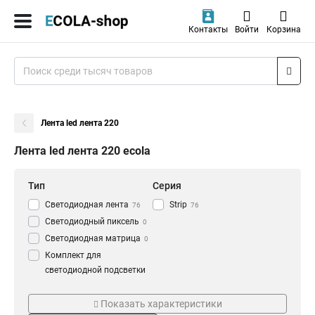
Контакты
Войти
Корзина
Лента led лента 220
Лента led лента 220 ecola
Тип
Серия
Светодиодная лента
Strip
76
76
Светодиодный пиксель
0
Светодиодная матрица
0
Комплект для
светодиодной подсветки
0
Напряжение
Степень защиты
Удлинитель
Показать характеристики
220V
IP68
76
76
светодиодной ленты
0