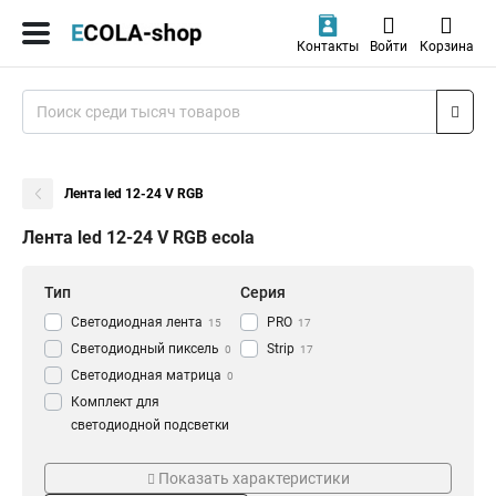
Контакты
Войти
Корзина
Лента led 12-24 V RGB
Лента led 12-24 V RGB ecola
Тип
Серия
Светодиодная лента
PRO
15
17
Светодиодный пиксель
Strip
0
17
Светодиодная матрица
0
Комплект для
светодиодной подсветки
0
Цвет
Поставка
Удлинитель
Показать характеристики
RGB
Катушка
17
15
светодиодной ленты
0