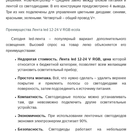
решения. RGB-контролер – среднее звено между блоком питания и
лентой со светодиодами. В его конструкции предусмотрено 4 вывода.
Три из них подключены для управления цветными диодами: синими,
красными, зелеными. Четвертый – общий провод V+.
Преимущества Лента led 12-24 V RGB ecola
Сегодня led-лента – популярный вариант дополнительного
освещения. Высокий спрос на товар легко объясняется его
преимуществами:
Недорогая стоимость. Лента led 12-24 V RGB, цена
которой
относится к бюджетной категории, позволяет всем желающим
установить осветительный прибор;
Простота монтажа.
Всё, что нужно сделать – удалить верхнее
покрытие и приклеить полосы со светодиодами на
поверхность, затем подсоединить к источнику питания.
Компактность.
Светодиодные полосы можно устанавливать
там, где невозможно подключить другие осветительные
устройства.
Экономичность.
При использовании ленточных светодиодов
экономия электроэнергии достигает 90%.
Безопасность.
Светодиоды работают на небольшом