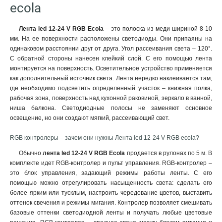
ecola
Лента
led
12-24
V
RGB
Ecola
– это полоска из меди шириной 8-10
мм. На ее поверхности расположены светодиоды. Они припаяны на
одинаковом расстоянии друг от друга. Угол рассеивания света – 120°.
С обратной стороны нанесен клейкий слой. С его помощью лента
монтируется на поверхность. Осветительное устройство применяется
как дополнительный источник света. Лента нередко наклеивается там,
где необходимо подсветить определенный участок – книжная полка,
рабочая зона, поверхность над кухонной раковиной, зеркало в ванной,
ниша балкона. Светодиодные полосы не заменяют основное
освещение, но они создают мягкий, рассеивающий свет.
RGB контролеры – зачем они нужны Лента led 12-24 V RGB ecola?
Обычно
лента
led
12-24
V
RGB
Ecola
продается в рулонах по 5 м. В
комплекте идет RGB-контролер и пульт управления. RGB-контролер –
это блок управления, задающий режимы работы ленты. С его
помощью можно отрегулировать насыщенность света: сделать его
более ярким или тусклым, настроить чередование цветов
,
выставить
оттенок свечения и режимы мигания. Контролер позволяет смешивать
базовые оттенки светодиодной ленты и получать любые цветовые