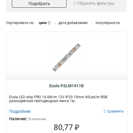
Сбросить фильтры
Подобрать
Разноцветный
17
Лента светодиодная
17
Напряжение
Степень защиты
24V
IP65
3
7
Сортировать по:
цене
дате добавления
популярности
12V
IP20
14
10
Кол-во светодиодов
Мощность
120Led/m
4,8W/m
1
2
30Led/m
7,2W/m
4
4
60Led/m
14.4W/m
12
11
Длина
Размер
3м
8mm
2
1
1м
10mm
2
16
Ecola P2LM1411B
50м
3
5м
10
Ecola LED strip PRO 14.4W/m 12V IP20 10mm 60Led/m RGB
разноцветная светодиодная лента 1м.
Подробнее
Сравнить
Наличие:
В наличии
80,77 ₽