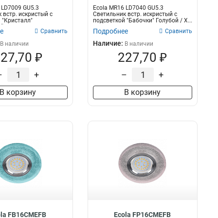
 LD7009 GU5.3
Ecola MR16 LD7040 GU5.3
 встр. искристый с
Светильник встр. искристый с
 "Кристалл"
подсветкой "Бабочки" Голубой / Х...
...
е
Подробнее
Сравнить
Сравнить
Наличие:
В наличии
В наличии
27,70 ₽
227,70 ₽
–
+
–
+
В корзину
В корзину
ola FB16CMEFB
Ecola FP16CMEFB