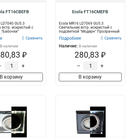
ola FT16CBEFB
Ecola FT16CMEFB
 LD7040 GU5.3
Ecola MR16 LD7069 GU5.3
 встр. искристый с
Светильник встр. искристый с
 "Бабочки"
подсветкой "Модерн" Прозрачный
...
/...
е
Подробнее
Сравнить
Сравнить
Наличие:
В наличии
В наличии
80,83 ₽
280,83 ₽
–
+
–
+
В корзину
В корзину