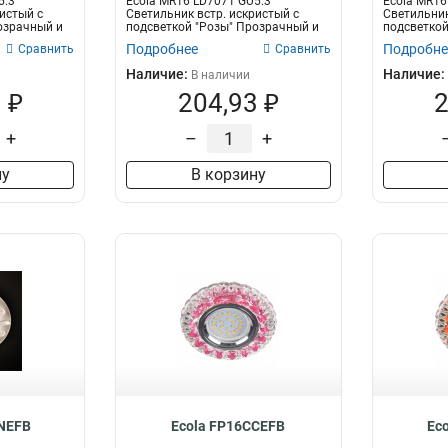
5.3
Ecola MR16 LD7071 GU5.3
Ecola MR16
истый с
Светильник встр. искристый с
Светильник
озрачный и
подсветкой "Розы" Прозрачный и
подсветкой
Р...
Ч...
Подробнее
Подробне
Сравнить
Сравнить
Наличие:
Наличие:
В наличии
 ₽
204,93 ₽
2
+
–
+
ну
В корзину
NEFB
Ecola FP16CCEFB
Ec