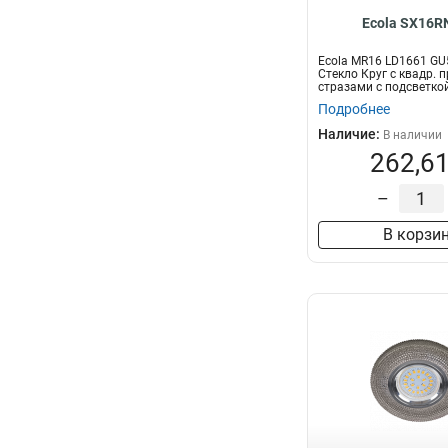
Ecola SX16R
Ecola MR16 LD1661 GU5
Стекло Круг с квадр. п
стразами с подсветко
центр...
Подробнее
Наличие:
В наличии
262,61
–
В корзи