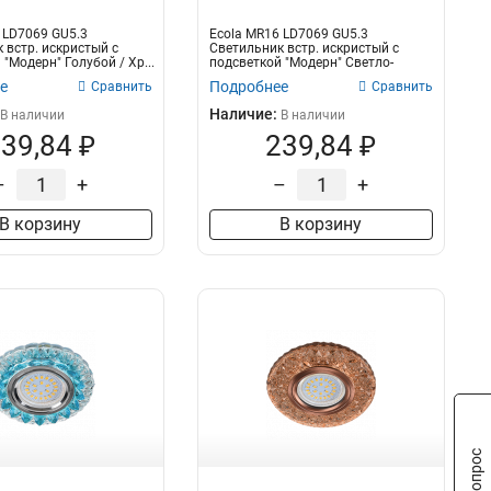
 LD7069 GU5.3
Ecola MR16 LD7069 GU5.3
 встр. искристый с
Светильник встр. искристый с
"Модерн" Голубой / Хр...
подсветкой "Модерн" Светло-
розов...
е
Подробнее
Сравнить
Сравнить
Наличие:
В наличии
В наличии
39,84 ₽
239,84 ₽
–
+
–
+
В корзину
В корзину