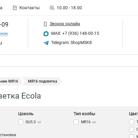
а
Контакты
10.00 - 18.00
-09
Звонок онлайн
MAX: +7 (936) 148-00-15
онок
u
Telegram: ShopMSK8
ьник MR16
MR16 подсветка
етка Ecola
Цоколь
Тип колбы
Цве
GU5.3
MR16
44
44
установка