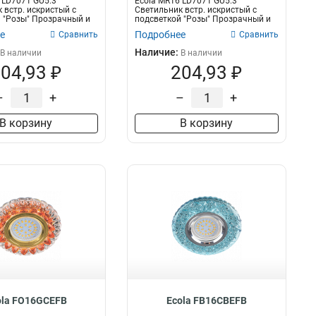
 LD7071 GU5.3
Ecola MR16 LD7071 GU5.3
 встр. искристый с
Светильник встр. искристый с
 "Розы" Прозрачный и
подсветкой "Розы" Прозрачный и
Я...
е
Подробнее
Сравнить
Сравнить
Наличие:
В наличии
В наличии
04,93 ₽
204,93 ₽
–
+
–
+
В корзину
В корзину
ola FO16GCEFB
Ecola FB16CBEFB