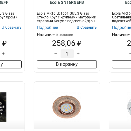
0EFF
Ecola SN16RGEFB
Ec
.3 Glass
Ecola MR16 LD1661 GU5.3 Glass
Ecola MR16
руг Хром /
Стекло Круг с крупными матовыми
Светильник
стразами Конус с подсветкой/фон
подсветкой
м...
Прозрачный
Подробнее
Подробне
Сравнить
Сравнить
Наличие:
Наличие:
В наличии
 ₽
258,06 ₽
2
+
–
+
ну
В корзину