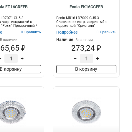
ola FT16CREFB
Ecola FK16CCEFB
 LD7071 GU5.3
Ecola MR16 LD7009 GU5.3
 встр. искристый с
Светильник встр. искристый с
 "Розы" Прозрачный /
подсветкой "Кристалл"
Прозрачный...
е
Подробнее
Сравнить
Сравнить
Наличие:
В наличии
В наличии
65,65 ₽
273,24 ₽
–
+
–
+
В корзину
В корзину