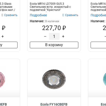
.3 Glass
Ecola MR16 LD7009 GU5.3
Ecola MR16
 матовыми
Светильник встр. искристый с
Светильник
й/фон мат./
подсветкой "Кристалл"
подсветкой
Прозрачный...
Прозрачный
Подробнее
Подробне
Сравнить
Сравнить
Наличие:
Наличие:
В наличии
 ₽
227,70 ₽
2
+
–
+
ну
В корзину
BEFB
Ecola FY16CBEFB
Ec