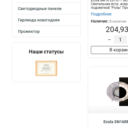
Ecola MR16 LD7071 GU
Светильник встр. искр
подсветкой "Розы" Пр
Светодиодные панели
Г...
Подробнее
Гирлянда новогодняя
Наличие:
В наличии
204,93
Прожектор
–
В корзи
Наши статусы
Ecola SN16R