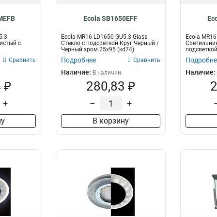
MEFB
Ecola SB1650EFF
Ec
5.3
Ecola MR16 LD1650 GU5.3 Glass
Ecola MR16
истый с
Стекло с подсветкой Круг Черный /
Светильник
Черный хром 25x95 (кd74)
подсветкой
Прозрачный
Подробнее
Подробне
Сравнить
Сравнить
Наличие:
Наличие:
В наличии
 ₽
280,83 ₽
2
+
–
+
ну
В корзину