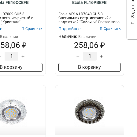
Задать вопрос
ola FB16CCEFB
Ecola FL16PBEFB
 LD7009 GU5.3
Ecola MR16 LD7040 GU5.3
 встр. искристый с
Светильник встр. искристый с
 "Кристалл"
подсветкой "Бабочки" Светло-золо...
...
е
Подробнее
Сравнить
Сравнить
Наличие:
В наличии
В наличии
58,06 ₽
258,06 ₽
–
+
–
+
В корзину
В корзину