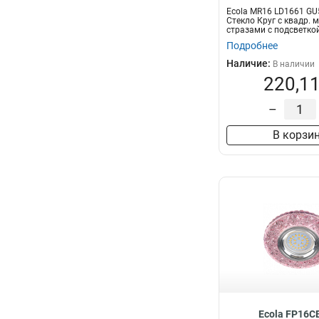
Ecola MR16 LD1661 GU5
Стекло Круг с квадр.
стразами с подсветко
цент...
Подробнее
Наличие:
В наличии
220,11
–
В корзи
Ecola FP16C