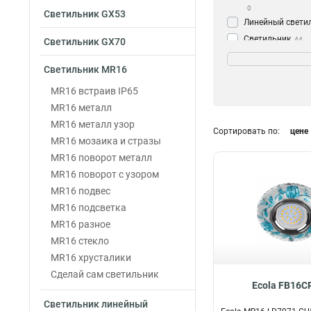
0
Светильник GX53
Линейный свети
Светильник
44
Светильник GX70
Серия
Гребенка
3
Светильник MR16
Лед
3
MR16 встраив IP65
Грань
5
MR16 металл
Модерн
5
MR16 металл узор
Сортировать по:
цене
Роза
5
MR16 мозаика и стразы
Бабочка
Модель
5
MR16 поворот металл
Glass
24
LD1650
5
MR16 поворот с узором
LD1652
5
MR16 подвес
LD7071
5
MR16 подсветка
LD7069
5
MR16 разное
LD7040
5
MR16 стекло
LD1651
5
MR16 хрусталики
LD7009
5
Сделай сам светильник
Ecola FB16C
LD1661
9
Светильник линейный