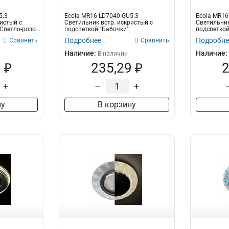
5.3
Ecola MR16 LD7040 GU5.3
Ecola MR16
истый с
Светильник встр. искристый с
Светильник
Светло-розо...
подсветкой "Бабочки"
подсветкой 
Тонированны...
Подробнее
Подробне
Сравнить
Сравнить
Наличие:
Наличие:
В наличии
 ₽
235,29 ₽
2
+
–
+
ну
В корзину