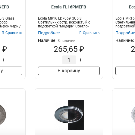
NEFB
Ecola FL16PMEFB
Ec
.3 Glass
Ecola MR16 LD7069 GU5.3
Ecola MR16
розр.
Светильник встр. искристый с
Светильник
й/фон черн./
подсветкой "Модерн" Светло-
подсветкой
золот...
Х...
Подробнее
Подробне
Сравнить
Сравнить
Наличие:
Наличие:
В наличии
 ₽
265,65 ₽
2
+
–
+
ну
В корзину