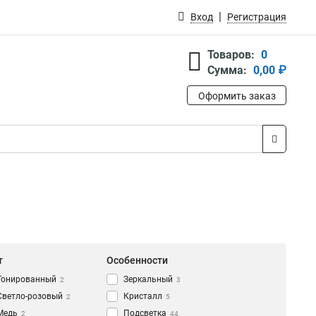
Вход
Регистрация
Товаров:
0
Сумма:
0,00 ₽
Оформить заказ
т
Особенности
Тонированный
Зеркальный
2
3
Светло-розовый
Кристалл
2
5
Медь
Подсветка
2
44