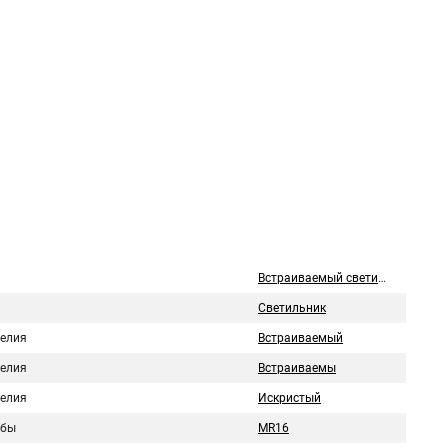
Встраиваемый светильник
Светильник
делия
Встраиваемый
делия
Встраиваемы
делия
Искристый
лбы
MR16