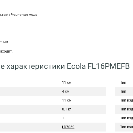
стый / Черненая медь
65 мм
входит.
е характеристики Ecola FL16PMEFB
11 см
Тип
4 см
Тип
11 см
Тип из
0.1 кг
Тип из
1
Тип из
LD7069
Тип ко