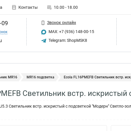
а
Контакты
10.00 - 18.00
-09
Звонок онлайн
MAX: +7 (936) 148-00-15
онок
u
Telegram: ShopMSK8
ьник MR16
MR16 подсветка
Ecola FL16PMEFB Светильник встр. искр
PMEFB Светильник встр. искристый 
U5.3 Светильник встр. искристый с подсветкой "Модерн" Светло-зо