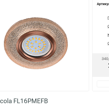
Артику
340
cola FL16PMEFB