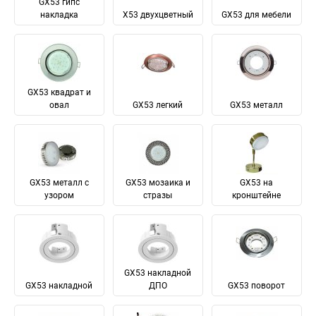
GX53 гипс
накладка
X53 двухцветный
GX53 для мебели
GX53 квадрат и
овал
GX53 легкий
GX53 металл
GX53 металл с
GX53 мозаика и
GX53 на
узором
стразы
кронштейне
GX53 накладной
GX53 накладной
ДПО
GX53 поворот