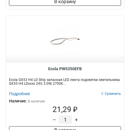
В корзину
35x125
17
48x106
17
38x120x120
17
20x110
20
2*GX53
20
52x120
21
43x115
21
38x126
31
38x116
48
Ecola PW5350EFB
Ecola GX53 H4 LD Strip запасная LED лента подсветки светильника
GX53 H4 LDxxxx 24V, 5.0W, 2700K...
Подробнее
Сравнить
Наличие:
В наличии
21,29 ₽
–
+