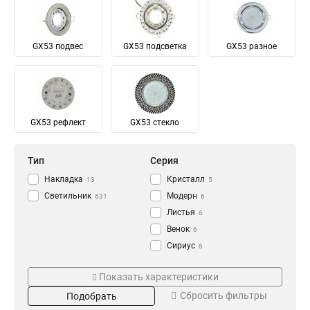
GX53 подвес
GX53 подсветка
GX53 разное
GX53 рефлект
GX53 стекло
Тип
Серия
Накладка
Кристалл
13
5
Светильник
Модерн
631
6
Листья
6
Венок
6
Сириус
6
Корона
Цоколь
Степень защиты
7
Показать характеристики
Strip
8
GX70
IP65
3
71
Сбросить фильтры
Подобрать
Дпп
12
GX53
631