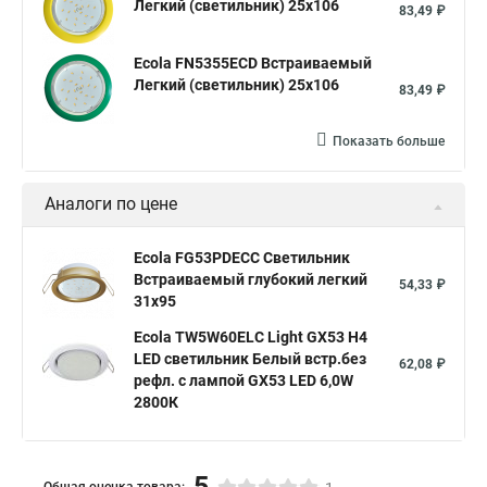
Легкий (светильник) 25x106
83,49 ₽
Ecola FN5355ECD Встраиваемый
Легкий (светильник) 25x106
83,49 ₽
Показать больше
Аналоги по цене
Ecola FG53PDECC Светильник
Встраиваемый глубокий легкий
54,33 ₽
31x95
Ecola TW5W60ELC Light GX53 H4
LED светильник Белый встр.без
62,08 ₽
рефл. с лампой GX53 LED 6,0W
2800К
5
Общая оценка товара: