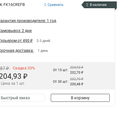
л:
FK16CREFB
Сравнить
В наличии
Гарантия производителя: 1 год
Самовывоз: 2 дня
Курьером от 490 ₽
2-3 дней
Срочная доставка:
1 день
204,93 ₽
,87 ₽
Скидка 33%
От 15 шт:
202,70 ₽
204,93 ₽
202,70 ₽
От 30 шт:
Цена за 1 шт.
200,48 ₽
Быстрый заказ
В корзину