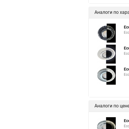
Аналоги по хар
Ec
Ec
Ec
Ec
Ec
Ec
Аналоги по цен
Ec
Ec