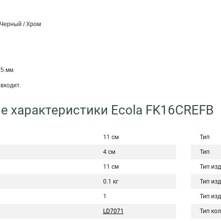
 Черный / Хром
65 мм
входит.
е характеристики Ecola FK16CREFB
11 см
Тип
4 см
Тип
11 см
Тип из
0.1 кг
Тип из
1
Тип из
LD7071
Тип ко