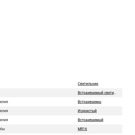
Светильник
Встраиваемый светильник
делия
Встраиваемы
делия
Искристый
делия
Встраиваемый
лбы
MR16