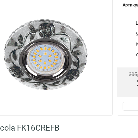
Артику
305
cola FK16CREFB