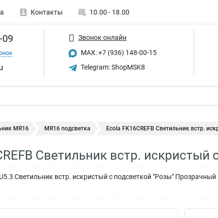
а
Контакты
10.00 - 18.00
-09
Звонок онлайн
MAX: +7 (936) 148-00-15
онок
u
Telegram: ShopMSK8
ьник MR16
MR16 подсветка
Ecola FK16CREFB Светильник встр. искр
CREFB Светильник встр. искристый 
U5.3 Светильник встр. искристый с подсветкой "Розы" Прозрачный