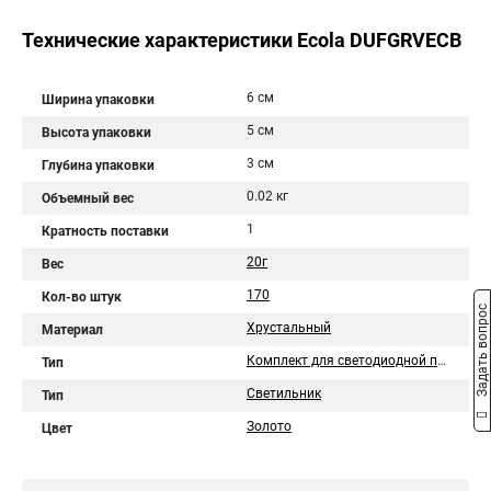
Технические характеристики Ecola DUFGRVECB
6 см
Ширина упаковки
5 см
Высота упаковки
3 см
Глубина упаковки
0.02 кг
Объемный вес
1
Кратность поставки
20г
Вес
170
Кол-во штук
Задать вопрос
Хрустальный
Материал
Комплект для светодиодной подсветки
Тип
Светильник
Тип
Золото
Цвет