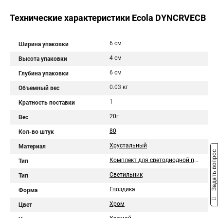
Технические характеристики Ecola DYNCRVECB
6 см
Ширина упаковки
4 см
Высота упаковки
6 см
Глубина упаковки
0.03 кг
Объемный вес
1
Кратность поставки
20г
Вес
80
Кол-во штук
Хрустальный
Материал
Задать вопрос
Комплект для светодиодной подсветки
Тип
Светильник
Тип
Гвоздика
Форма
Хром
Цвет