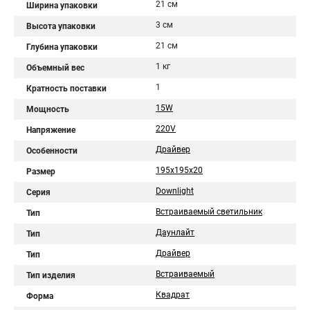
21 см
Ширина упаковки
3 см
Высота упаковки
21 см
Глубина упаковки
1 кг
Объемный вес
1
Кратность поставки
15W
Мощность
220V
Напряжение
Драйвер
Особенности
195x195x20
Размер
Downlight
Серия
Встраиваемый светильник
Тип
Даунлайт
Тип
Драйвер
Тип
Встраиваемый
Тип изделия
Квадрат
Форма