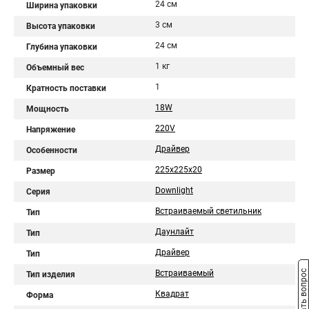
24 см
Ширина упаковки
3 см
Высота упаковки
24 см
Глубина упаковки
1 кг
Объемный вес
1
Кратность поставки
18W
Мощность
220V
Напряжение
Драйвер
Особенности
225x225x20
Размер
Downlight
Серия
Встраиваемый светильник
Тип
Даунлайт
Тип
Драйвер
Тип
Задать вопрос
Встраиваемый
Тип изделия
Квадрат
Форма