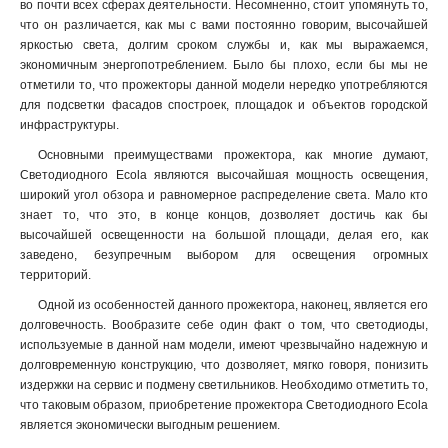
во почти всех сферах деятельности. Несомненно, стоит упомянуть то,
что он различается, как мы с вами постоянно говорим, высочайшей
яркостью света, долгим сроком службы и, как мы выражаемся,
экономичным энергопотреблением. Было бы плохо, если бы мы не
отметили то, что прожекторы данной модели нередко употребляются
для подсветки фасадов спостроек, площадок и объектов городской
инфраструктуры.
Основными преимуществами прожектора, как многие думают,
Светодиодного Ecola являются высочайшая мощность освещения,
широкий угол обзора и равномерное распределение света. Мало кто
знает то, что это, в конце концов, дозволяет достичь как бы
высочайшей освещенности на большой площади, делая его, как
заведено, безупречным выбором для освещения огромных
территорий
.
Одной из особенностей данного прожектора, наконец, является его
долговечность. Вообразите себе один факт о том, что светодиоды,
используемые в данной нам модели, имеют чрезвычайно надежную и
долговременную конструкцию, что дозволяет, мягко говоря, понизить
издержки на сервис и подмену светильников. Необходимо отметить то,
что таковым образом, приобретение прожектора Светодиодного Ecola
является экономически выгодным решением.