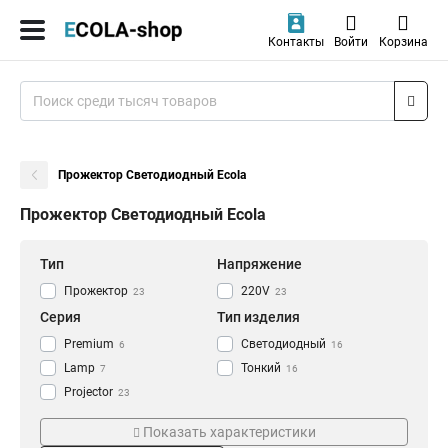
Контакты
Войти
Корзина
Прожектор Светодиодный Ecola
Прожектор Светодиодный Ecola
Тип
Напряжение
Прожектор
220V
23
23
Серия
Тип изделия
Premium
Светодиодный
6
16
Lamp
Тонкий
7
16
Projector
23
Степень защиты
Цветовая температура
Показать характеристики
IP65
2800K
16
1