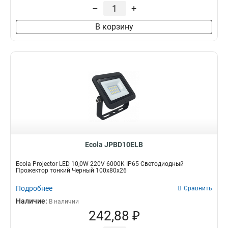
10,0W
380x330x40
–
+
3
1
380x260x40
1
В корзину
290x230x32
2
78x20x32
3
118x20x32
3
330x250x40
2
Ecola JPBD10ELB
Ecola Projector LED 10,0W 220V 6000K IP65 Светодиодный
Прожектор тонкий Черный 100x80x26
Подробнее
Сравнить
Наличие:
В наличии
242,88 ₽