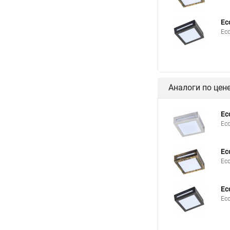
Ec
Ec
Аналоги по цен
Ec
Ec
Ec
Ec
Ec
Ec