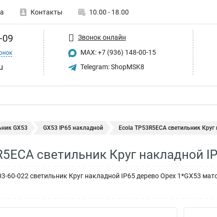
а
Контакты
10.00 - 18.00
-09
Звонок онлайн
MAX: +7 (936) 148-00-15
онок
u
Telegram: ShopMSK8
ьник GX53
GX53 IP65 накладной
Ecola TP53R5ECA светильник Круг н
R5ECA светильник Круг накладной I
03-60-022 светильник Круг накладной IP65 дерево Орех 1*GX53 мат