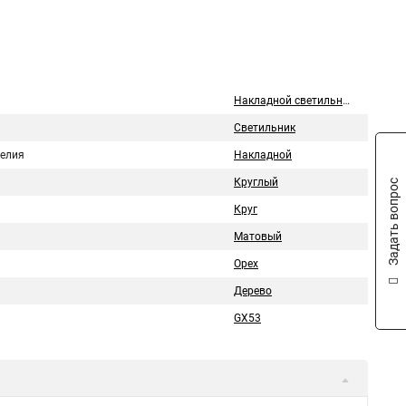
Накладной светильник
Светильник
делия
Накладной
Круглый
Задать вопрос
Круг
Матовый
Орех
Дерево
GX53