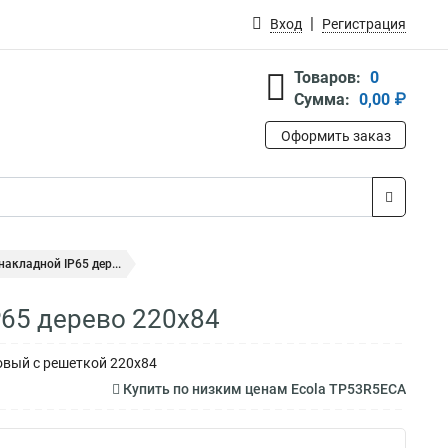
Вход
Регистрация
Товаров:
0
Сумма:
0,00 ₽
Оформить заказ
акладной IP65 дер...
P65 дерево 220х84
овый с решеткой 220х84
Купить по низким ценам Ecola TP53R5ECA