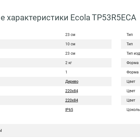
е характеристики Ecola TP53R5ECA
23 см
Тип
10 см
Тип
23 см
Тип из
2 кг
Форма
1
Форма
Дерево
Цвет
220x84
Цвет
220х84
Цвет
IP65
Цоколь
ы