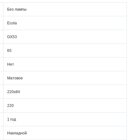
Без лампы
Ecola
GX53
65
Нет
Матовое
220х84
220
1 год
Накладной