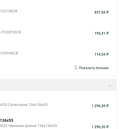
 FC5310ECB
837,04 ₽
06 FC53P2ECB
195,31 ₽
 FC53H4ECB
114,54 ₽
Показать больше
*GX53 Cатин-хром 136x136x55
1 290,30 ₽
x136x55
*GX53 Черненая бронза 136x136x55
1 290,30 ₽