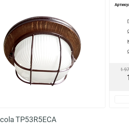
Артику
1 9
cola TP53R5ECA