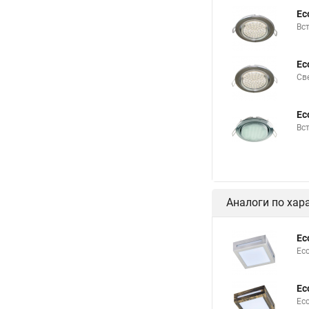
Ec
Вс
Ec
Св
Ec
Вс
Аналоги по хар
Ec
Ec
Ec
Ec