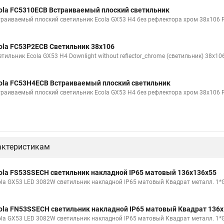
ola FC5310ECB Встраиваемый плоский светильник
траиваемый плоский светильник Ecola GX53 H4 без рефлектора хром 38x106
ola FC53P2ECB Светильник 38x106
етильник Ecola GX53 H4 Downlight without reflector_chrome (светильник) 38x1
ola FC53H4ECB Встраиваемый плоский светильник
траиваемый плоский светильник Ecola GX53 H4 без рефлектора хром 38х106
актеристикам
ola FS53SSECH светильник накладной IP65 матовый 136x136x55
ola GX53 LED 3082W светильник накладной IP65 матовый Квадрат металл. 1
ola FN53SSECH светильник накладной IP65 матовый Квадрат 136
ola GX53 LED 3082W светильник накладной IP65 матовый Квадрат металл. 1