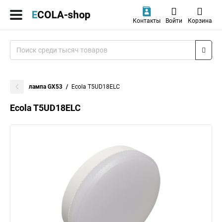
Контакты
Войти
Корзина
лампа GX53
Ecola T5UD18ELC
Ecola T5UD18ELC