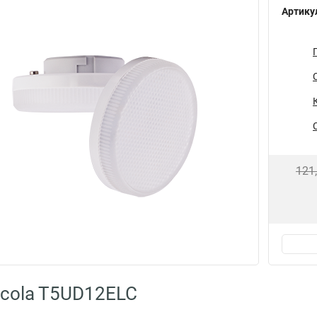
Артику
121
cola T5UD12ELC