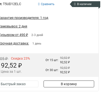
л:
T5UD12ELC
Сравнить
В наличии
Гарантия производителя: 1 год
Самовывоз: 2 дня
Курьером от 490 ₽
2-3 дней
Срочная доставка:
1 день
92,52 ₽
,05 ₽
Скидка 23%
От 15 шт:
92,52 ₽
92,52 ₽
92,52 ₽
От 30 шт:
Цена за 1 шт.
92,52 ₽
Быстрый заказ
В корзину