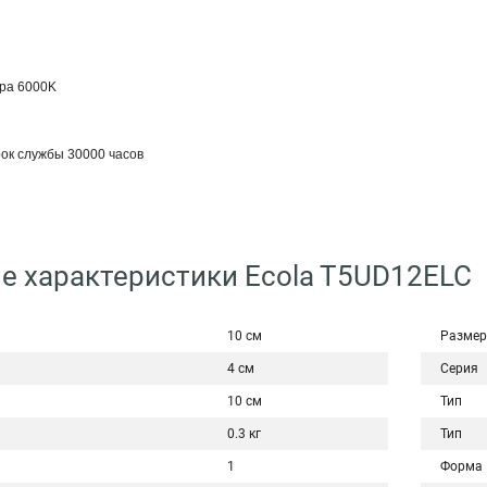
ра 6000K
ок службы 30000 часов
е характеристики Ecola T5UD12ELC
10 см
Размер
4 см
Серия
10 см
Тип
0.3 кг
Тип
1
Форма