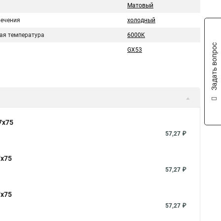
Матовый
вечения
холодный
ая температура
6000K
Задать вопрос
GX53
7x75
57,27 ₽
7x75
57,27 ₽
7x75
57,27 ₽