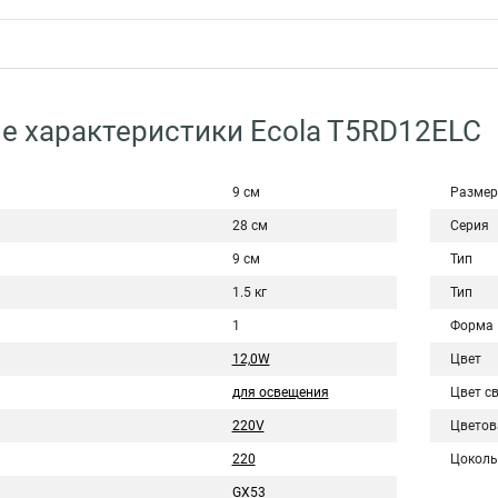
е характеристики Ecola T5RD12ELC
9 см
Размер
28 см
Серия
9 см
Тип
1.5 кг
Тип
1
Форма
12,0W
Цвет
для освещения
Цвет с
220V
Цветов
220
Цоколь
GX53