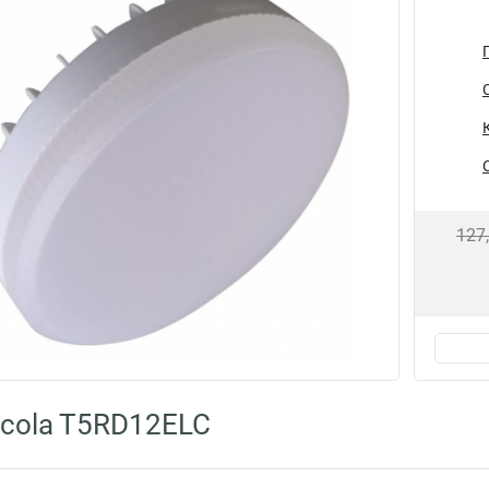
127
cola T5RD12ELC