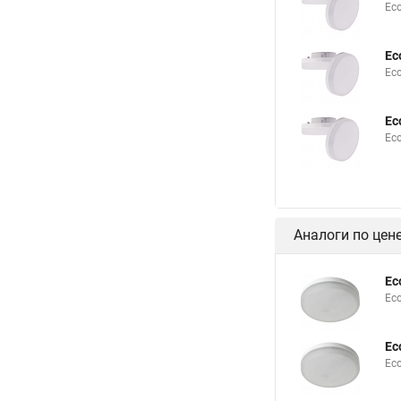
Ec
Ec
Ec
Ec
Ec
Аналоги по цен
Ec
Ec
Ec
Ec