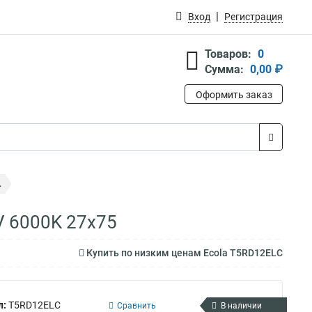
Вход
Регистрация
Товаров:
0
Сумма:
0,00 ₽
Оформить заказ
.
V 6000K 27x75
Купить по низким ценам Ecola T5RD12ELC
л:
T5RD12ELC
Сравнить
В наличии