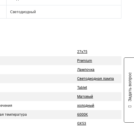
Светодиодный
27x75
Premium
Лампочка
Задать вопрос
Светодиодная лампа
Tablet
Матовый
вечения
холодный
ая температура
6000K
GX53