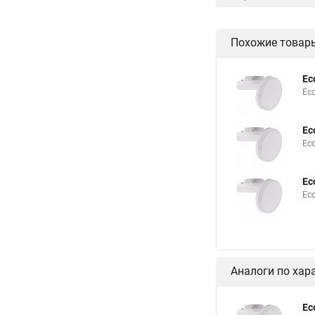
Похожие товар
Ec
Ec
Ec
Ec
Ec
Ec
Аналоги по хар
Ec