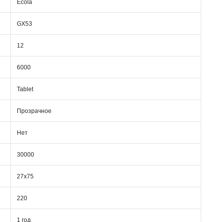
Ecola
GX53
12
6000
Tablet
Прозрачное
Нет
30000
27x75
220
1 год