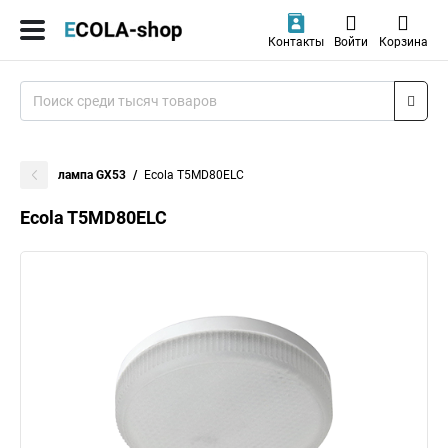
Контакты
Войти
Корзина
лампа GX53
Ecola T5MD80ELC
Ecola T5MD80ELC