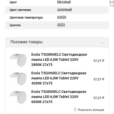
Матовый
Цвет
холодный
Цвет свечения
6400K
Цветовая температура
GX53
Цоколь
Похожие товары
Ecola T5QW60ELC Светодиодная
лампа LED 6,0W Tablet 220V
57,27 ₽
2800K 27x75
Ecola T5QV60ELC Светодиодная
лампа LED 6,0W Tablet 220V
57,27 ₽
4200K 27x75
Ecola T5QD60ELC Светодиодная
лампа LED 6,0W Tablet 220V
57,27 ₽
6000K 27x75
Показать больше