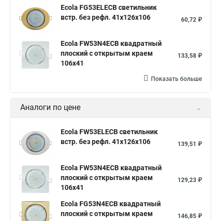
Ecola FG53ELECB светильник
встр. без рефл. 41x126x106
60,72 ₽
Ecola FW53N4ECB квадратный
плоский с открытым краем
133,58 ₽
106x41
Показать больше
Аналоги по цене
Ecola FW53ELECB светильник
встр. без рефл. 41x126x106
139,51 ₽
Ecola FW53N4ECB квадратный
плоский с открытым краем
129,23 ₽
106x41
Ecola FG53N4ECB квадратный
плоский с открытым краем
146,85 ₽