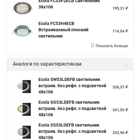
Ecola FC53P2ECB Светильник
38x106
195,31 ₽
Ecola FC53H4ECB
Встраиваемый плоский
114,54 ₽
светильник
Показать больше
Аналоги по характеристикам
Ecola SW53LDEFB светильник
встраив. без рефл. с подсветкой
326,37 ₽
48x106
Ecola SG53LDEFB светильник
встраив. без рефл. с подсветкой
341,55 ₽
48x106
Ecola SS53LDEFB светильник
встраив. без рефл. с подсветкой
333,96 ₽
48x106