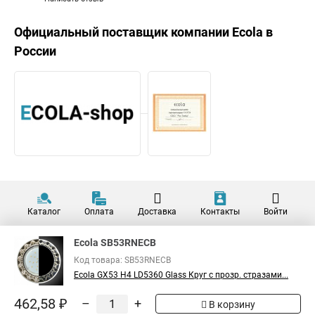
Официальный поставщик компании
Ecola
в
России
Каталог
Оплата
Доставка
Контакты
Войти
Ecola SB53RNECB
Код товара: SB53RNECB
Ecola GX53 H4 LD5360 Glass Круг с прозр. стразами...
462,58 ₽
–
+
В корзину