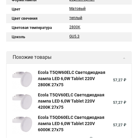
Форма лампы
Матовый
Цвет
теплый
Цвет свечения
2800K
Цветовая температура
GU5.3
Цоколь
Похожие товары
Ecola T5QW60ELC Светодиодная
лампа LED 6,0W Tablet 220V
57,27 ₽
2800K 27x75
Ecola T5QV60ELC Светодиодная
лампа LED 6,0W Tablet 220V
57,27 ₽
4200K 27x75
Ecola T5QD60ELC Светодиодная
лампа LED 6,0W Tablet 220V
57,27 ₽
6000K 27x75