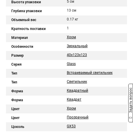
5 см
Высота упаковки
13 см
Глубина упаковки
0.17 кг
Объемный вес
1
Кратность поставки
Хром
Материал
Зеркальный
Особенности
40x123x123
Размер
Glass
Серия
Встраиваемый светильник
Тип
Светильник
Тип
Задать вопрос
Квадратный
Форма
Квадрат
Форма
Хром
Цвет
Прозрачный
Цвет
GX53
Цоколь