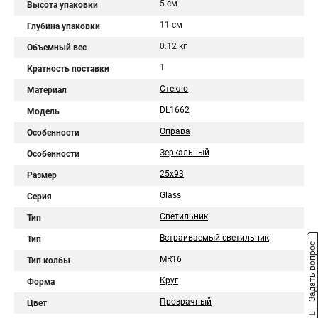
5 см
Высота упаковки
11 см
Глубина упаковки
0.12 кг
Объемный вес
1
Кратность поставки
Стекло
Материал
DL1662
Модель
Оправа
Особенности
Зеркальный
Особенности
25x93
Размер
Glass
Серия
Светильник
Тип
Встраиваемый светильник
Тип
Задать вопрос
MR16
Тип колбы
Круг
Форма
Прозрачный
Цвет