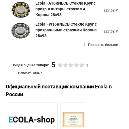
Ecola FA16RNECB Стекло Круг с
прозр.и янтарн. стразами
227,62 ₽
Корона 28x93
Ecola FW16RNECB Стекло Круг с
прозрачными стразами Корона
227,62 ₽
28x93
Показать больше
5
Общая оценка товара:
1
Написать отзыв
Официальный поставщик компании
Ecola
в
России