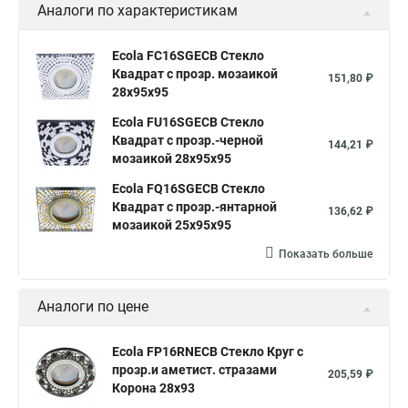
Аналоги по характеристикам
Ecola FC16SGECB Стекло
Квадрат с прозр. мозаикой
151,80 ₽
28x95x95
Ecola FU16SGECB Стекло
Квадрат с прозр.-черной
144,21 ₽
мозаикой 28x95x95
Ecola FQ16SGECB Стекло
Квадрат с прозр.-янтарной
136,62 ₽
мозаикой 25x95x95
Показать больше
Аналоги по цене
Ecola FP16RNECB Стекло Круг с
прозр.и аметист. стразами
205,59 ₽
Корона 28x93