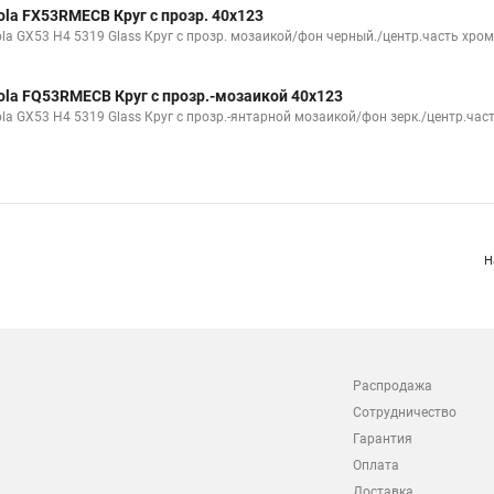
ola FX53RMECB Круг с прозр. 40x123
ola GX53 H4 5319 Glass Круг с прозр. мозаикой/фон черный./центр.часть хром
ola FQ53RMECB Круг с прозр.-мозаикой 40x123
ola GX53 H4 5319 Glass Круг с прозр.-янтарной мозаикой/фон зерк./центр.час
Н
Распродажа
Сотрудничество
Гарантия
Оплата
Доставка