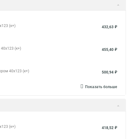
x123 (к+)
432,63 ₽
 40x123 (к+)
455,40 ₽
хром 40x123 (к+)
500,94 ₽
Показать больше
x123 (к+)
418,52 ₽