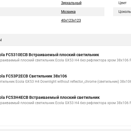
Зеркальный
Цвет
Мозаика
Цоколь
40x123x123
ы
ola FC5310ECB Встраиваемый плоский светильник
траиваемый плоский светильник Ecola GX53 H4 без рефлектора хром 38x106
ola FC53P2ECB Светильник 38x106
етильник Ecola GX53 H4 Downlight without reflector_chrome (светильник) 38x1
ola FC53H4ECB Встраиваемый плоский светильник
траиваемый плоский светильник Ecola GX53 H4 без рефлектора хром 38х106