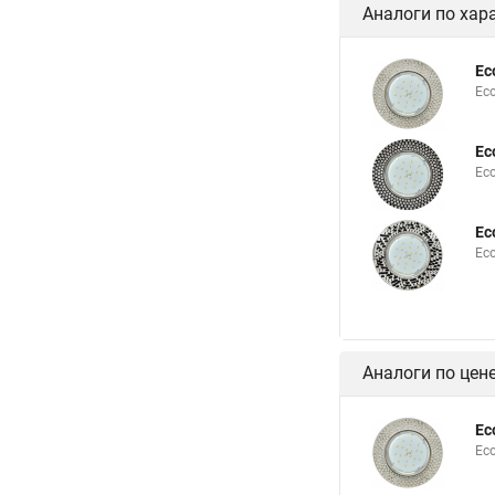
Аналоги по хар
Ec
Eco
Ec
Ec
Ec
Ec
Аналоги по цен
Ec
Eco