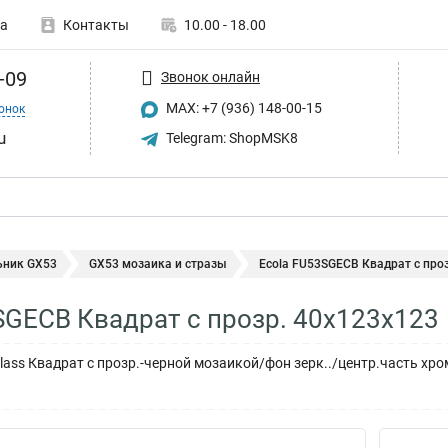
а
Контакты
10.00 - 18.00
-09
Звонок онлайн
MAX: +7 (936) 148-00-15
онок
u
Telegram: ShopMSK8
ьник GX53
GX53 мозаика и стразы
Ecola FU53SGECB Квадрат с про
SGECB Квадрат с прозр. 40x123x123
lass Квадрат с прозр.-черной мозаикой/фон зерк../центр.часть хро