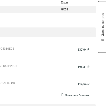
Хром
GX53
Задать вопрос
 FC5310ECB
837,04 ₽
06 FC53P2ECB
195,31 ₽
 FC53H4ECB
114,54 ₽
Показать больше