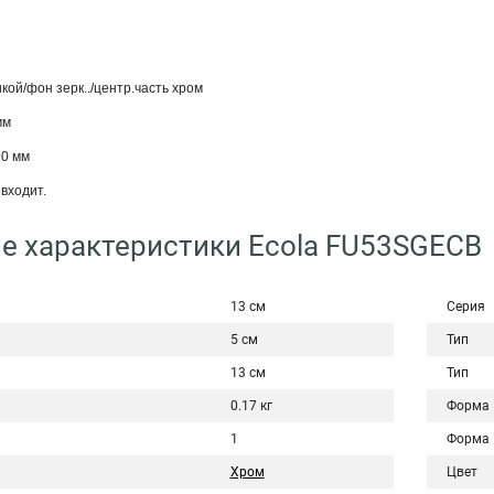
кой/фон зерк../центр.часть хром
мм
90 мм
входит.
е характеристики Ecola FU53SGECB
13 см
Серия
5 см
Тип
13 см
Тип
0.17 кг
Форма
1
Форма
Хром
Цвет