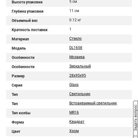
5 см
Высота упаковки
11 см
Глубина упаковки
0.12 кг
Объемный вес
1
Кратность поставки
Стекло
Материал
DL1658
Модель
Мозаика
Особенности
Зеркальный
Особенности
28x95x95
Размер
Glass
Серия
Светильник
Тип
Встраиваемый светильник
Тип
Задать вопрос
MR16
Тип колбы
Квадрат
Форма
Хром
Цвет