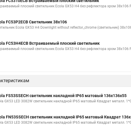
ola FC5310ECB Встраиваемый плоский светильник
траиваемый плоский светильник Ecola GX53 H4 без рефлектора хром 38x106
ola FC53P2ECB Светильник 38x106
етильник Ecola GX53 H4 Downlight without reflector_chrome (светильник) 38x1
ola FC53H4ECB Встраиваемый плоский светильник
траиваемый плоский светильник Ecola GX53 H4 без рефлектора хром 38х106
актеристикам
ola FS53SSECH светильник накладной IP65 матовый 136x136x55
ola GX53 LED 3082W светильник накладной IP65 матовый Квадрат металл. 1
ola FN53SSECH светильник накладной IP65 матовый Квадрат 136
ola GX53 LED 3082W светильник накладной IP65 матовый Квадрат металл. 1