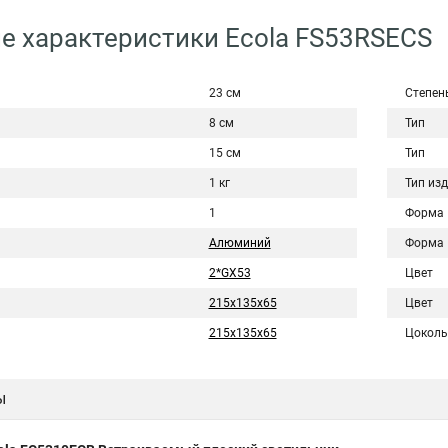
е характеристики Ecola FS53RSECS
23 см
Степен
8 см
Тип
15 см
Тип
1 кг
Тип из
1
Форма
Алюминий
Форма
2*GX53
Цвет
215х135х65
Цвет
215x135x65
Цоколь
ы