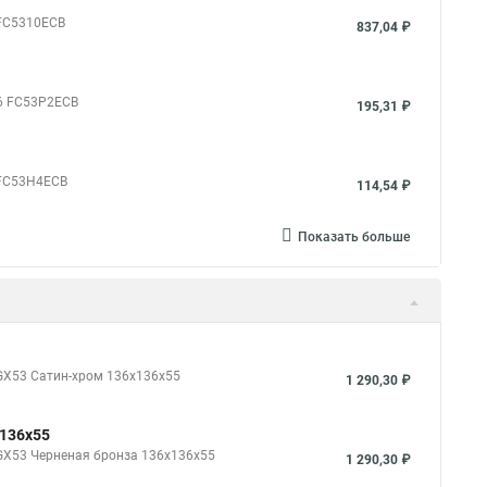
 FC5310ECB
837,04 ₽
06 FC53P2ECB
195,31 ₽
 FC53H4ECB
114,54 ₽
Показать больше
*GX53 Cатин-хром 136x136x55
1 290,30 ₽
x136x55
*GX53 Черненая бронза 136x136x55
1 290,30 ₽