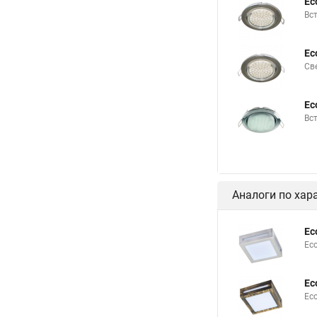
Ec
Вс
Ec
Св
Ec
Вс
Аналоги по хар
Ec
Ec
Ec
Ec