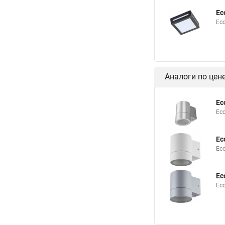
Ec
Ec
Аналоги по цен
Ec
Ec
Ec
Ec
Ec
Ec