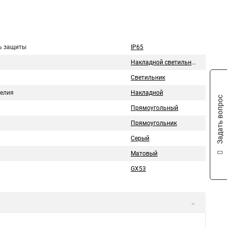
ь защиты
IP65
Накладной светильник
Светильник
делия
Накладной
Задать вопрос
Прямоугольный
Прямоугольник
Серый
Матовый
GX53