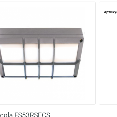
Артику
cola FS53RSECS