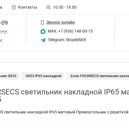
а
Контакты
10.00 - 18.00
-09
Звонок онлайн
MAX: +7 (936) 148-00-15
онок
u
Telegram: ShopMSK8
ьник GX53
GX53 IP65 накладной
Ecola FS53RSECS светильник накла
RSECS светильник накладной IP65 
5
8S светильник накладной IP65 матовый Прямоугольник с решетко