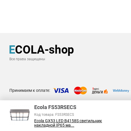
Все права защищены
Принимаем к оплате:
Ecola FS53RSECS
Код товара: FS53RSECS
Ecola GX53 LED B4158S светильник
накладной IP65 ма...