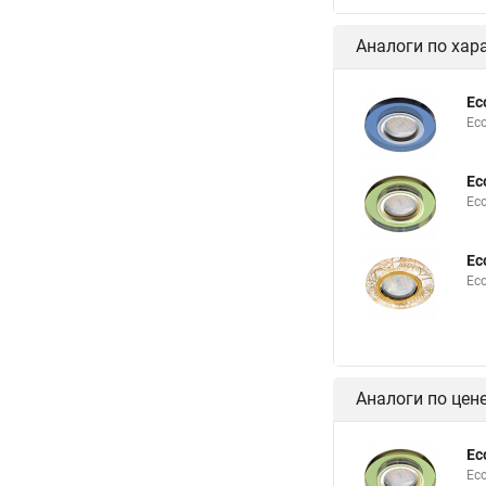
Аналоги по хар
Ec
Ec
Ec
Ec
Ec
Ec
Аналоги по цен
Ec
Ec