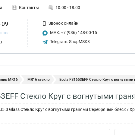
а
Контакты
10.00 - 18.00
-09
Звонок онлайн
MAX: +7 (936) 148-00-15
онок
u
Telegram: ShopMSK8
ьник MR16
MR16 стекло
Ecola FS1653EFF Стекло Круг с вогнутыми г
53EFF Стекло Круг с вогнутыми гран
U5.3 Glass Стекло Круг с вогнутыми гранями Серебряный блеск / Хр