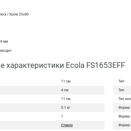
еск / Хром 25x90
59 мм
входит.
е характеристики Ecola FS1653EFF
11 см
Тип
4 см
Тип
11 см
Тип ко
0.1 кг
Форма
1
Форма
Стекло
Форма