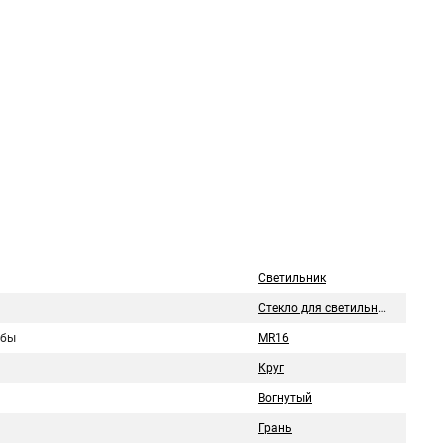
Светильник
Стекло для светильника
лбы
MR16
Круг
Вогнутый
Грань