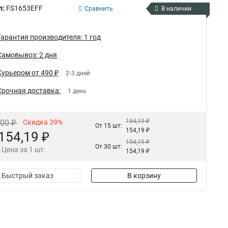
л:
FS1653EFF
Сравнить
В наличии
Гарантия производителя: 1 год
Самовывоз: 2 дня
Курьером от 490 ₽
2-3 дней
Срочная доставка:
1 день
154,19 ₽
,00 ₽
Скидка 39%
От 15 шт:
154,19 ₽
154,19 ₽
154,19 ₽
От 30 шт:
Цена за 1 шт.
154,19 ₽
Быстрый заказ
В корзину