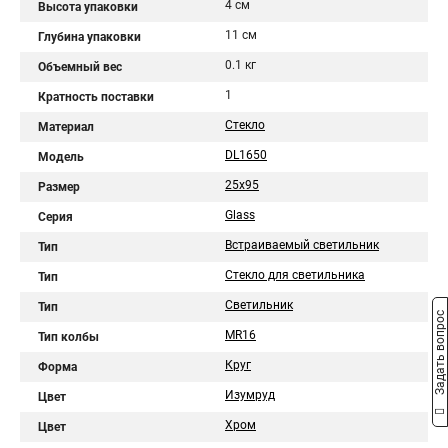
4 см
Высота упаковки
11 см
Глубина упаковки
0.1 кг
Объемный вес
1
Кратность поставки
Стекло
Материал
DL1650
Модель
25x95
Размер
Glass
Серия
Встраиваемый светильник
Тип
Стекло для светильника
Тип
Светильник
Тип
Задать вопрос
MR16
Тип колбы
Круг
Форма
Изумруд
Цвет
Хром
Цвет