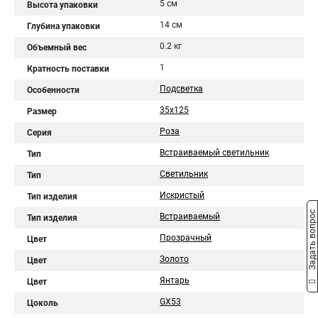
5 см
Высота упаковки
14 см
Глубина упаковки
0.2 кг
Объемный вес
1
Кратность поставки
Подсветка
Особенности
35x125
Размер
Роза
Серия
Встраиваемый светильник
Тип
Светильник
Тип
Искристый
Тип изделия
Задать вопрос
Встраиваемый
Тип изделия
Прозрачный
Цвет
Золото
Цвет
Янтарь
Цвет
GX53
Цоколь