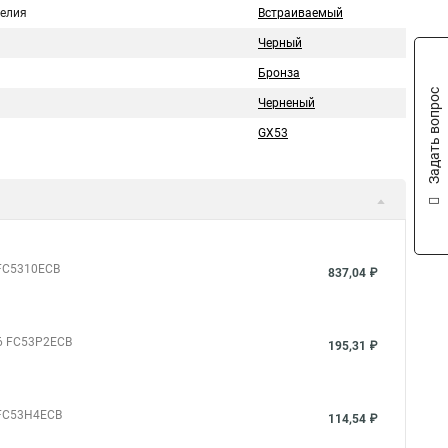
делия
Встраиваемый
Черный
Бронза
Задать вопрос
Черненый
GX53
 FC5310ECB
837,04 ₽
06 FC53P2ECB
195,31 ₽
 FC53H4ECB
114,54 ₽