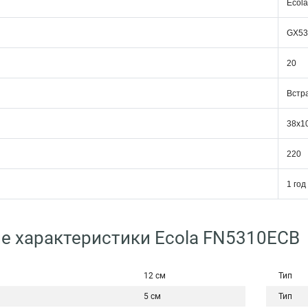
Ecola
GX53
20
Встр
38x1
220
1 год
е характеристики Ecola FN5310ECB
12 см
Тип
5 см
Тип