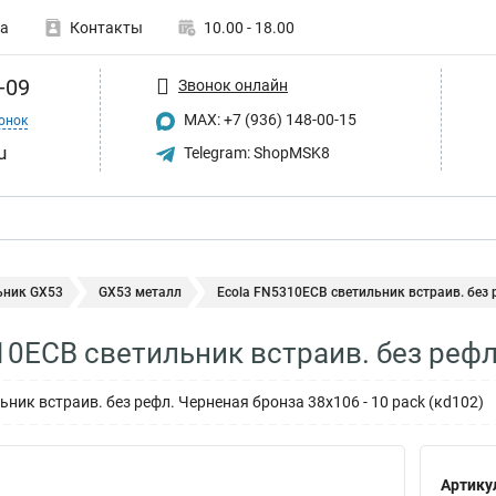
а
Контакты
10.00 - 18.00
-09
Звонок онлайн
MAX: +7 (936) 148-00-15
онок
u
Telegram: ShopMSK8
ьник GX53
GX53 металл
Ecola FN5310ECB светильник встраив. без р
10ECB светильник встраив. без рефл
ьник встраив. без рефл. Черненая бронза 38x106 - 10 pack (кd102)
Артику