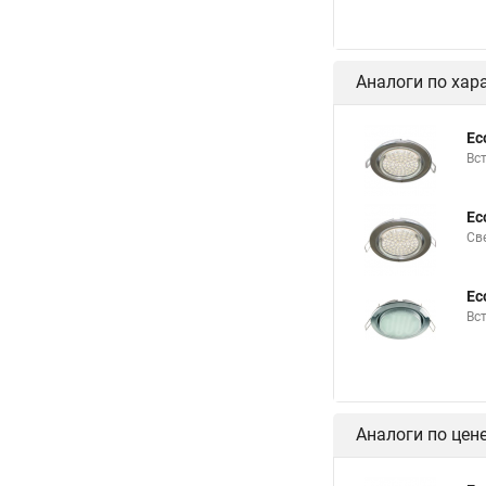
Аналоги по хар
Ec
Вс
Ec
Св
Ec
Вс
Аналоги по цен