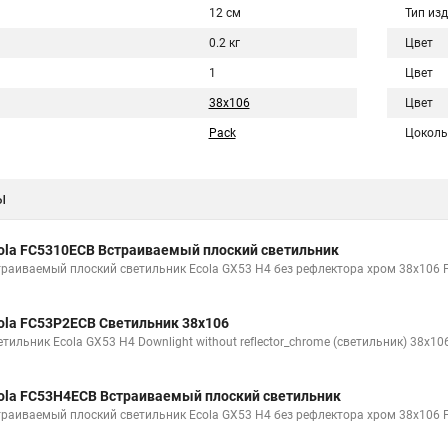
12 см
Тип из
0.2 кг
Цвет
1
Цвет
38x106
Цвет
Pack
Цоколь
ы
ola FC5310ECB Встраиваемый плоский светильник
траиваемый плоский светильник Ecola GX53 H4 без рефлектора хром 38x106
ola FC53P2ECB Светильник 38x106
етильник Ecola GX53 H4 Downlight without reflector_chrome (светильник) 38x1
ola FC53H4ECB Встраиваемый плоский светильник
траиваемый плоский светильник Ecola GX53 H4 без рефлектора хром 38х106