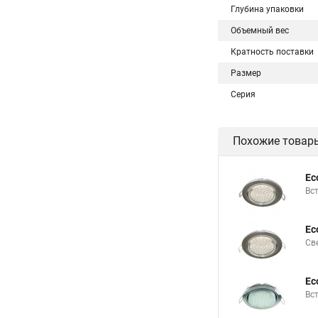
Глубина упаковки
Объемный вес
Кратность поставки
Размер
Серия
Похожие товар
Ec
Вс
Ec
Св
Ec
Вс