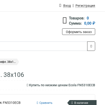
Вход
Регистрация
Товаров:
0
Сумма:
0,00 ₽
Оформить заказ
ефл. 38x1...
. 38x106
Купить по низким ценам Ecola FN5310ECB
л:
FN5310ECB
Сравнить
В наличии