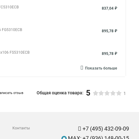
 FC5310ECB
837,04 ₽
06 FG5310ECB
895,78 ₽
8х106 FS5310ECB
895,78 ₽
Показать больше
5
Общая оценка товара:
аписать отзыв
1
+7 (495) 432-09-09
Контакты
MAX: +7 (936) 148-00-15