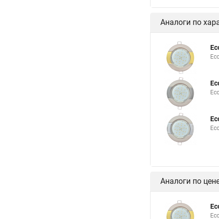
Аналоги по хар
Ec
Ec
Ec
Ec
Ec
Ec
Аналоги по цен
Ec
Ec