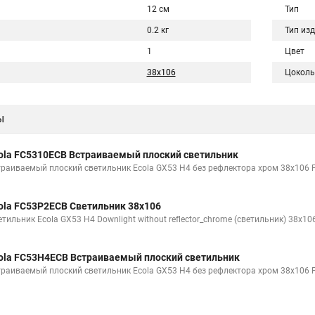
12 см
Тип
0.2 кг
Тип из
1
Цвет
38x106
Цоколь
ы
ola FC5310ECB Встраиваемый плоский светильник
траиваемый плоский светильник Ecola GX53 H4 без рефлектора хром 38x106
ola FC53P2ECB Светильник 38x106
етильник Ecola GX53 H4 Downlight without reflector_chrome (светильник) 38x1
ola FC53H4ECB Встраиваемый плоский светильник
траиваемый плоский светильник Ecola GX53 H4 без рефлектора хром 38х106