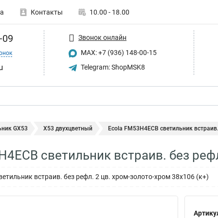
а
Контакты
10.00 - 18.00
-09
Звонок онлайн
MAX: +7 (936) 148-00-15
онок
u
Telegram: ShopMSK8
ьник GX53
X53 двухцветный
Ecola FM53H4ECB светильник встраив. б
H4ECB светильник встраив. без реф
ветильник встраив. без рефл. 2 цв. хром-золото-хром 38x106 (к+)
Артику