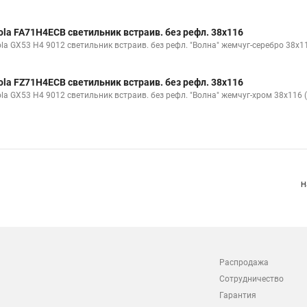
ola FA71H4ECB светильник встраив. без рефл. 38x116
ola GX53 H4 9012 светильник встраив. без рефл. "Волна" жемчуг-серебро 38x11
ola FZ71H4ECB светильник встраив. без рефл. 38x116
ola GX53 H4 9012 светильник встраив. без рефл. "Волна" жемчуг-хром 38x116 (
Н
Распродажа
Сотрудничество
Гарантия