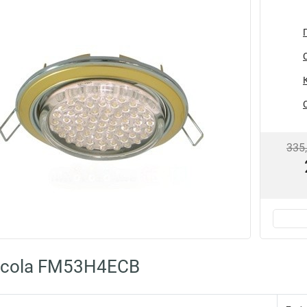
335
Ecola FM53H4ECB