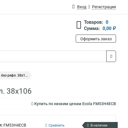
Вход
Регистрация
Товаров:
0
Сумма:
0,00 ₽
Оформить заказ
ез рефл. 38x1...
л. 38x106
Купить по низким ценам Ecola FM53H4ECB
л:
FM53H4ECB
Сравнить
В наличии