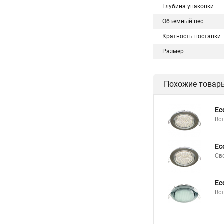
Глубина упаковки
Объемный вес
Кратность поставки
Размер
Похожие товар
Ec
Вс
Ec
Св
Ec
Вс