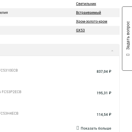
Светильник
делия
Встраиваемый
Хром-золото-хром
Задать вопрос
GX53
 FC5310ECB
837,04 ₽
06 FC53P2ECB
195,31 ₽
 FC53H4ECB
114,54 ₽
Показать больше