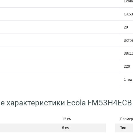
Ecola
GX53
20
Встр
38x1
220
1 год
е характеристики Ecola FM53H4ECB
12 см
Размер
5 см
Тип