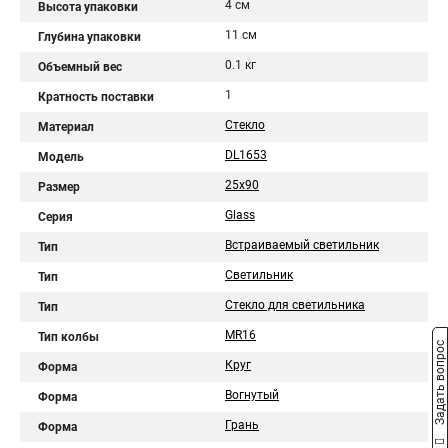
4 см
Высота упаковки
11 см
Глубина упаковки
0.1 кг
Объемный вес
1
Кратность поставки
Стекло
Материал
DL1653
Модель
25x90
Размер
Glass
Серия
Встраиваемый светильник
Тип
Светильник
Тип
Стекло для светильника
Тип
MR16
Тип колбы
Задать вопрос
Круг
Форма
Вогнутый
Форма
Грань
Форма