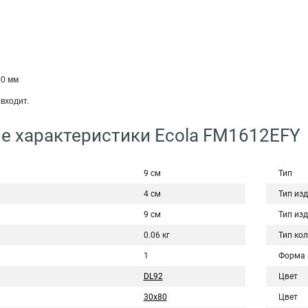
60 мм
входит.
е характеристики Ecola FM1612EFY
9 см
Тип
4 см
Тип из
9 см
Тип из
0.06 кг
Тип ко
1
Форма
DL92
Цвет
30x80
Цвет