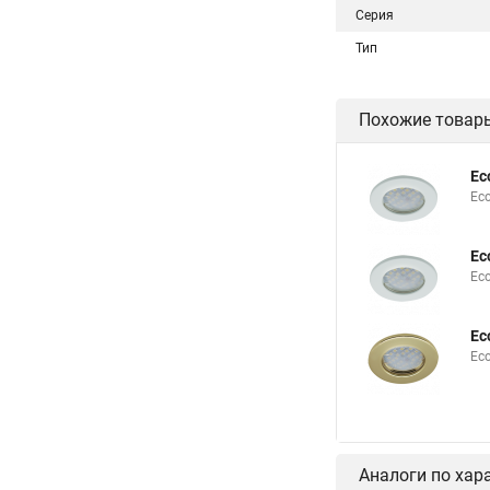
Серия
Тип
Похожие товар
Ec
Eco
Ec
Ec
Ec
Eco
Аналоги по хар