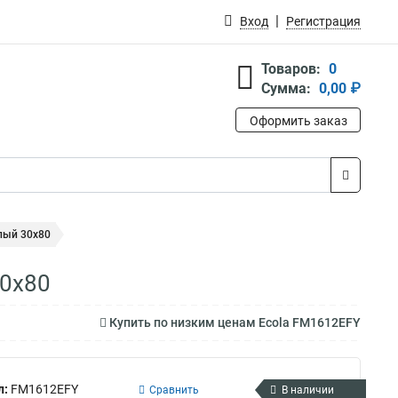
Вход
Регистрация
Товаров:
0
Сумма:
0,00 ₽
Оформить заказ
лый 30x80
30x80
Купить по низким ценам Ecola FM1612EFY
л:
FM1612EFY
Сравнить
В наличии