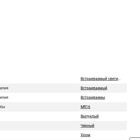
Встраиваемый светильник
делия
Встраиваемый
делия
Встраиваемы
лбы
MR16
Выпуклый
Черный
Хром