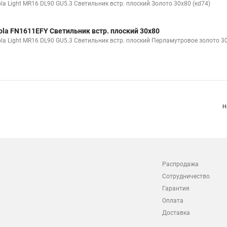
ola Light MR16 DL90 GU5.3 Светильник встр. плоский Золото 30x80 (кd74)
ola FN1611EFY Светильник встр. плоский 30x80
ola Light MR16 DL90 GU5.3 Светильник встр. плоский Перламутровое золото 30
Н
Распродажа
Сотрудничество
Гарантия
Оплата
Доставка