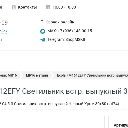
а
Контакты
10.00 - 18.00
-09
Звонок онлайн
MAX: +7 (936) 148-00-15
онок
u
Telegram: ShopMSK8
ьник MR16
MR16 металл
Ecola FM1612EFY Светильник встр. выпук
12EFY Светильник встр. выпуклый 
92 GU5.3 Светильник встр. выпуклый Черный Хром 30x80 (кd74)
Артику