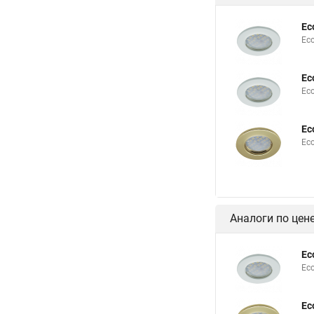
Ec
Eco
Ec
Ec
Ec
Eco
Аналоги по цен
Ec
Ec
Ec