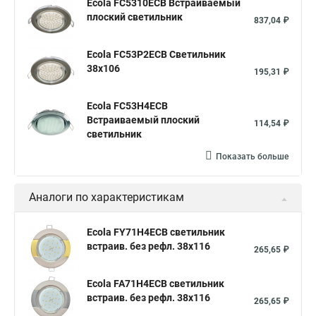
Ecola FC5310ECB Встраиваемый
плоский светильник
837,04 ₽
Ecola FC53P2ECB Светильник
38x106
195,31 ₽
Ecola FC53H4ECB
Встраиваемый плоский
114,54 ₽
светильник
Показать больше
Аналоги по характеристикам
Ecola FY71H4ECB светильник
встраив. без рефл. 38x116
265,65 ₽
Ecola FA71H4ECB светильник
встраив. без рефл. 38x116
265,65 ₽