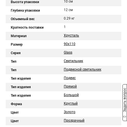
10 см
Высота упаковки
12 см
Глубина упаковки
0.29 кг
Объемный вес
1
Кратность поставки
Хрусталь
Материал
90x110
Размер
Glass
Серия
Светильник
Тип
Подвесной светильник
Тип
Подвес
Тип изделия
Прямой
Тип изделия
Задать вопрос
Большой
Тип изделия
Круглый
Форма
Золото
Цвет
Прозрачный
Цвет