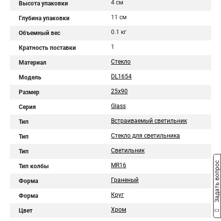
4 см
Высота упаковки
11 см
Глубина упаковки
0.1 кг
Объемный вес
1
Кратность поставки
Стекло
Материал
DL1654
Модель
25x90
Размер
Glass
Серия
Встраиваемый светильник
Тип
Стекло для светильника
Тип
Светильник
Тип
Задать вопрос
MR16
Тип колбы
Граненый
Форма
Круг
Форма
Хром
Цвет