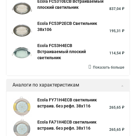
Ecola FC5310ECB Встраиваемый
плоский светильник
837,04 ₽
Ecola FC53P2ECB Светильник
38x106
195,31 ₽
Ecola FC53H4ECB
Встраиваемый плоский
114,54 ₽
светильник
Показать больше
Аналоги по характеристикам
Ecola FY71H4ECB светильник
встраив. без рефл. 38x116
265,65 ₽
Ecola FA71H4ECB светильник
встраив. без рефл. 38x116
265,65 ₽