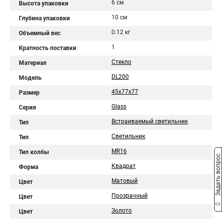
6 см
Высота упаковки
10 см
Глубина упаковки
0.12 кг
Объемный вес
1
Кратность поставки
Стекло
Материал
DL200
Модель
45x77x77
Размер
Glass
Серия
Встраиваемый светильник
Тип
Светильник
Тип
MR16
Тип колбы
Задать вопрос
Квадрат
Форма
Матовый
Цвет
Прозрачный
Цвет
Золото
Цвет