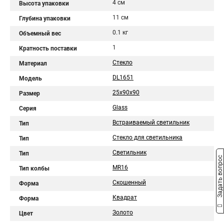
4 см
Высота упаковки
11 см
Глубина упаковки
0.1 кг
Объемный вес
1
Кратность поставки
Стекло
Материал
DL1651
Модель
25x90x90
Размер
Glass
Серия
Встраиваемый светильник
Тип
Стекло для светильника
Тип
Светильник
Тип
Задать вопрос
MR16
Тип колбы
Скошенный
Форма
Квадрат
Форма
Золото
Цвет