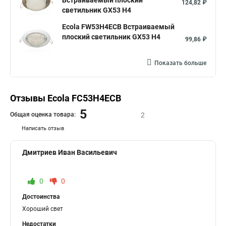
Встраиваемый плоский
124,82 ₽
светильник GX53 H4
Ecola FW53H4ECB Встраиваемый
плоский светильник GX53 H4
99,86 ₽
Показать больше
Отзывы Ecola FC53H4ECB
5
Общая оценка товара:
2
Написать отзыв
Дмитриев Иван Васильевич
0
0
Достоинства
Хороший свет
Недостатки