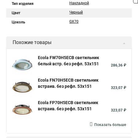
Накладной
Тип изделия
Черный
Цвет
GX70
Цоколь
Похожие товары
Ecola FW70H5ECB светильник
белый встр. без рефл. 53x151
286,36 ₽
Ecola FN70H5ECB светильник
встраив. без рефл. 53x151
323,07 ₽
Ecola FP70H5ECB светильник
встраив. без рефл. 53x151
323,07 ₽
Показать больше