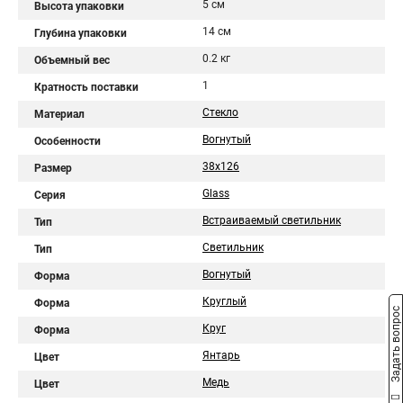
5 см
Высота упаковки
14 см
Глубина упаковки
0.2 кг
Объемный вес
1
Кратность поставки
Стекло
Материал
Вогнутый
Особенности
38x126
Размер
Glass
Серия
Встраиваемый светильник
Тип
Светильник
Тип
Вогнутый
Форма
Круглый
Форма
Задать вопрос
Круг
Форма
Янтарь
Цвет
Медь
Цвет