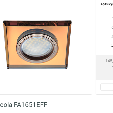
Артику
145
cola FA1651EFF