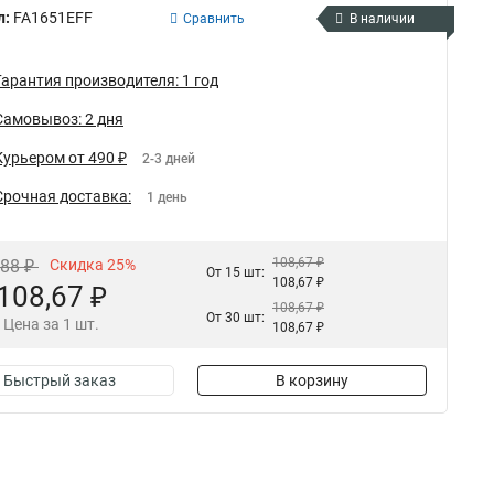
л:
FA1651EFF
Сравнить
В наличии
Гарантия производителя: 1 год
Самовывоз: 2 дня
Курьером от 490 ₽
2-3 дней
Срочная доставка:
1 день
108,67 ₽
,88 ₽
Скидка 25%
От 15 шт:
108,67 ₽
108,67 ₽
108,67 ₽
От 30 шт:
Цена за 1 шт.
108,67 ₽
Быстрый заказ
В корзину