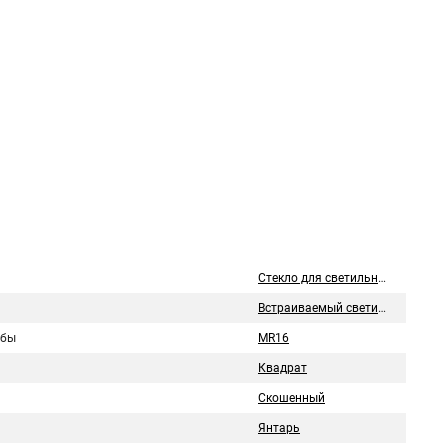
Стекло для светильника
Встраиваемый светильник
лбы
MR16
Квадрат
Скошенный
Янтарь