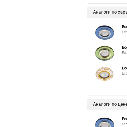
Аналоги по хар
Ec
Ec
Ec
Ec
Ec
Ec
Аналоги по цен
Ec
Ec