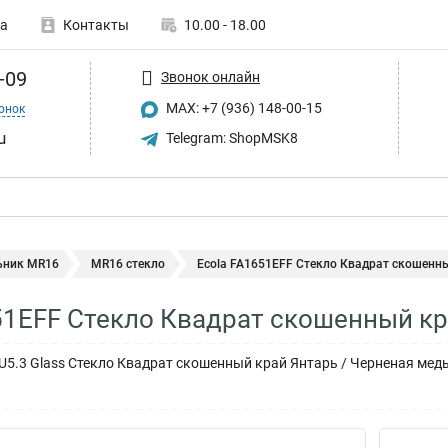
а
Контакты
10.00 - 18.00
-09
Звонок онлайн
MAX: +7 (936) 148-00-15
онок
u
Telegram: ShopMSK8
ьник MR16
MR16 стекло
Ecola FA1651EFF Стекло Квадрат скошенный
51EFF Стекло Квадрат скошенный к
U5.3 Glass Стекло Квадрат скошенный край Янтарь / Черненая медь