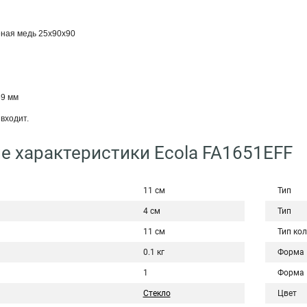
еная медь 25x90x90
59 мм
входит.
е характеристики Ecola FA1651EFF
11 см
Тип
4 см
Тип
11 см
Тип ко
0.1 кг
Форма
1
Форма
Стекло
Цвет