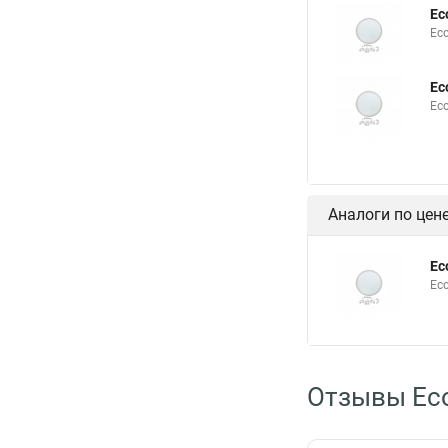
Ec
Ec
Ec
Ec
Аналоги по цен
Ec
Ec
Отзывы Ec