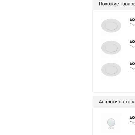
Похожие товар
Ec
Ec
Ec
Ec
Ec
Ec
Аналоги по хар
Ec
Ec