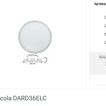
Артику
905
cola DARD36ELC