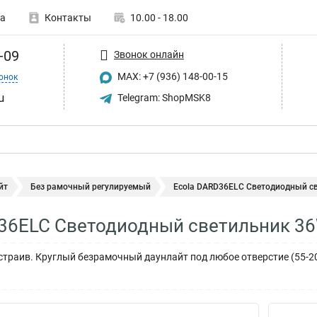
а
Контакты
10.00 - 18.00
-09
Звонок онлайн
MAX: +7 (936) 148-00-15
онок
u
Telegram: ShopMSK8
йт
Без рамочный регулируемый
Ecola DARD36ELC Светодиодный св
36ELC Светодиодный светильник 3
 встраив. Круглый безрамочный даунлайт под любое отверстие (55