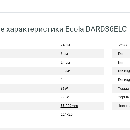
е характеристики Ecola DARD36ELC
24 см
Серия
3 см
Тип
24 см
Тип
0.5 кг
Тип из
1
Тип из
36W
Форма
220V
Форма
55-200mm
Цветов
221x20