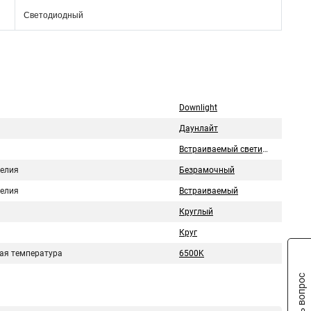
Светодиодный
Downlight
Даунлайт
Встраиваемый светильник
делия
Безрамочный
делия
Встраиваемый
Круглый
Круг
ая температура
6500K
Задать вопрос