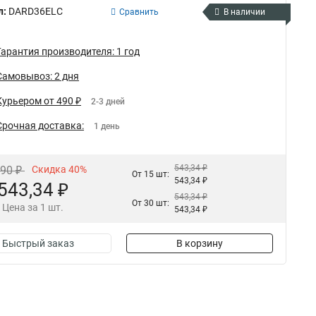
л:
DARD36ELC
Сравнить
В наличии
Гарантия производителя: 1 год
Самовывоз: 2 дня
Курьером от 490 ₽
2-3 дней
Срочная доставка:
1 день
543,34 ₽
,90 ₽
Скидка 40%
От 15 шт:
543,34 ₽
543,34 ₽
543,34 ₽
От 30 шт:
Цена за 1 шт.
543,34 ₽
Быстрый заказ
В корзину