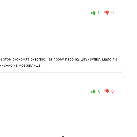
0
0
и этом экономят энергию. На пробу парочку штук купил, мало ли
е нужно на мое жилище.
0
0