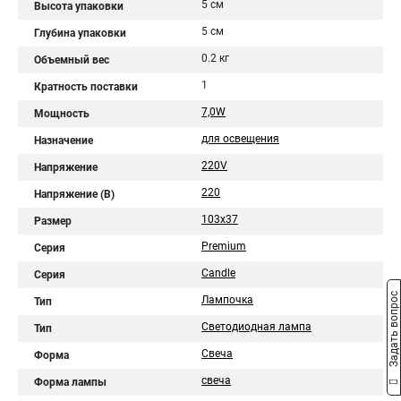
5 см
Высота упаковки
5 см
Глубина упаковки
0.2 кг
Объемный вес
1
Кратность поставки
7,0W
Мощность
для освещения
Назначение
220V
Напряжение
220
Напряжение (В)
103x37
Размер
Premium
Серия
Candle
Серия
Задать вопрос
Лампочка
Тип
Светодиодная лампа
Тип
Свеча
Форма
свеча
Форма лампы