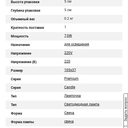
5 см
Высота упаковки
5 см
Глубина упаковки
0.2 кг
Объемный вес
1
Кратность поставки
7,0W
Мощность
для освещения
Назначение
220V
Напряжение
220
Напряжение (В)
105x37
Размер
Premium
Серия
Candle
Серия
Лампочка
Тип
Задать вопрос
Светодиодная лампа
Тип
Свеча
Форма
свеча
Форма лампы