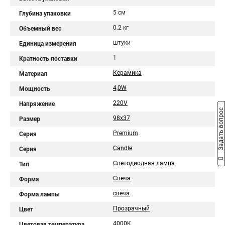
5 см
Глубина упаковки
0.2 кг
Объемный вес
штуки
Единица измерения
1
Кратность поставки
Керамика
Материал
4,0W
Мощность
220V
Напряжение
Задать вопрос
98x37
Размер
Premium
Серия
Candle
Серия
Светодиодная лампа
Тип
Свеча
Форма
свеча
Форма лампы
Прозрачный
Цвет
4000K
Цветовая температура